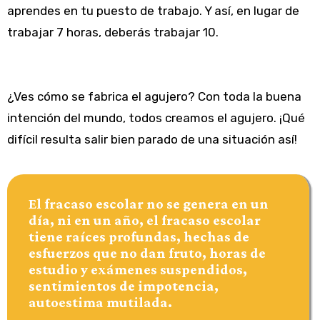
aprendes en tu puesto de trabajo. Y así, en lugar de
trabajar 7 horas, deberás trabajar 10.
¿Ves cómo se fabrica el agujero? Con toda la buena
intención del mundo, todos creamos el agujero. ¡Qué
difícil resulta salir bien parado de una situación así!
El fracaso escolar no se genera en un
día, ni en un año, el fracaso escolar
tiene raíces profundas, hechas de
esfuerzos que no dan fruto, horas de
estudio y exámenes suspendidos,
sentimientos de impotencia,
autoestima mutilada.