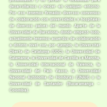
desarrollarnos y crecer en cualquier entorno.
Por eso tenemos firmados diversos convenios
de colaboración con universidades y hospitales
de diversos países del mundo. Aparte de la
Universidad de Barcelona, donde empezó todo,
actualmente tenemos acuerdos de colaboración
a distinto nivel con, por ejemplo, la Universitat
Oberta de Catalunya (UOC), la Universidad de
Salamanca, la Universidad de Castilla La Mancha,
la Universidad Internacional de Valencia, la
Universidad del País Vasco, la Universidad
Nacional Autónoma de Honduras (UNAH) o la
Universidad de Santander (Bucaramanga –
Colombia).