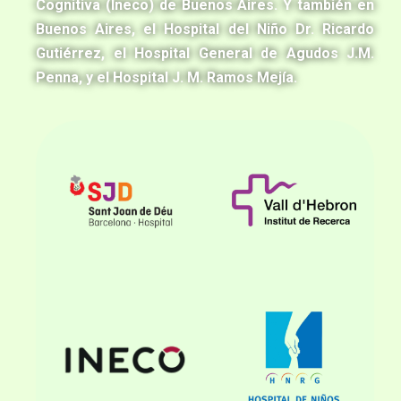
Cognitiva (Ineco) de Buenos Aires. Y también en
Buenos Aires, el Hospital del Niño Dr. Ricardo
Gutiérrez, el Hospital General de Agudos J.M.
Penna, y el Hospital J. M. Ramos Mejía.