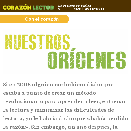
La revista de Glifing
01
| 2022-2023
N
O
I
C
E
D
U
C
A
Con el corazón
Si en 2008 alguien me hubiera dicho que
estaba a punto de crear un método
revolucionario para aprender a leer, entrenar
la lectura y minimizar las dificultades de
lectura, yo le habría dicho que «había perdido
la razón». Sin embargo, un año después, la