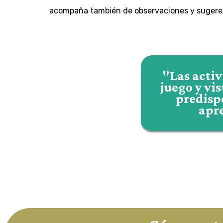
acompaña también de observaciones y sugeren
"Las acti
juego y vi
predispo
apr