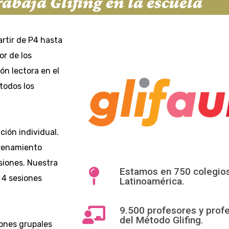
abaja Glifing en la escuela
artir de P4 hasta
or de los
́n lectora en el
todos los
ión individual.
ntrenamiento
esiones. Nuestra
Estamos en 750 colegios
 4 sesiones
Latinoamérica.
9.500 profesores y prof
del Método Glifing.
iones grupales